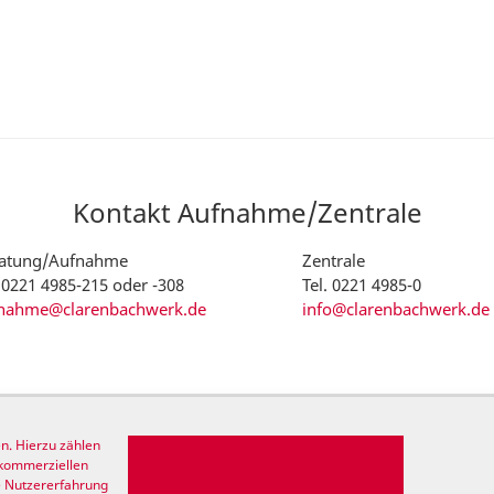
Kontakt Aufnahme/Zentrale
atung/Aufnahme
Zentrale
. 0221 4985-215 oder -308
Tel. 0221 4985-0
nahme@clarenbachwerk.de
info@clarenbachwerk.de
EINRICHTUNGEN
ANGEBOT
n. Hierzu zählen
eber
Haus Deckstein
Stationäre Pfleg
 kommerziellen
e Nutzererfahrung
le
Tagespflege Haus Deckstein
Service-Wohnen