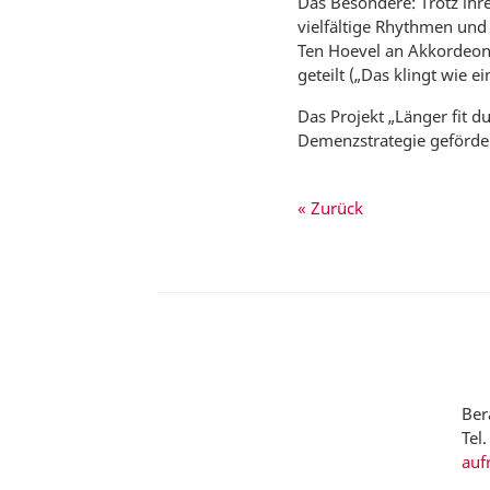
Das Besondere: Trotz ih
vielfältige Rhythmen und
Ten Hoevel an Akkordeo
geteilt („Das klingt wie 
Das Projekt „Länger fit 
Demenzstrategie geförder
« Zurück
Ber
Tel
auf