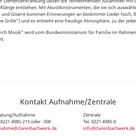
rer Demenzerkrankung lassen die Teilnehmenden zusammen mit d
 Klänge entstehen. Mit Akustikinstrumenten, die sie sich auswähl
n und Gitarre kommen Erinnerungen an bestimmte Lieder hoch,
eine Grille“) und es entsteht eine freudige Atmosphäre, zu der jed
durch Musik“ wird vom Bundesministerium für Familie im Rahmen
t.
Kontakt Aufnahme/Zentrale
atung/Aufnahme
Zentrale
. 0221 4985-215 oder -308
Tel. 0221 4985-0
nahme@clarenbachwerk.de
info@clarenbachwerk.de