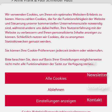
Anne Frank & Paul Schneider Haus
ANGEBOT
Wir verwenden Cookies, um Ihnen ein optimales Websiten-Erlebnis zu
bieten. Hierzu zählen Cookies, die für die Funktionsfähigkeit der Website
Stationäre Pflege
und Steuerung unserer kommerziellen Unternehmensziele notwendig
Service-Wohnen
sind, während andere uns dabei helfen, Ihre Nutzererfahrung mit der
Website zu verbessern und Ihnen personalisierte Inhalte anzeigen zu
Tagespflege
können. Schließlich nutzen wir Cookies, die zu anonymen
Soziale Betreuung
Statistikzwecken genutzt werden.
Speisen & Dienstleistungen
Sie können Ihre Cookie-Präferenzen jederzeit ändern oder widerrufen.
Medizinische Versorgung
Bitte beachten Sie, dass auf Basis Ihrer Einstellungen möglicherweise
Jobs
nicht mehr alle Funktionalitäten der Seite zur Verfügung stehen.
INFO
Beratung & Aufnahme
Newsletter
Alle Cookies
FAQ & Formulare
Publikationen
Unterlagen
Ablehnen
Videos
Kontakt
Presse
Einstellungen anzeigen
Cookie-Richtlinie
Datenschutzhinweise
Impressum